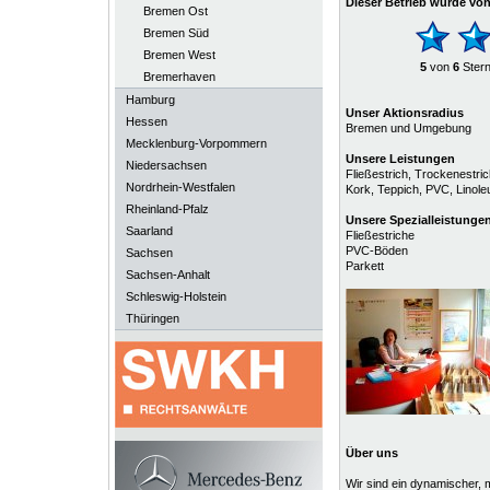
Dieser Betrieb wurde vo
Bremen Ost
Bremen Süd
Bremen West
5
von
6
Ster
Bremerhaven
Hamburg
Unser Aktionsradius
Hessen
Bremen und Umgebung
Mecklenburg-Vorpommern
Unsere Leistungen
Niedersachsen
Fließestrich, Trockenestri
Nordrhein-Westfalen
Kork, Teppich, PVC, Linol
Rheinland-Pfalz
Unsere
Spezialleistunge
Saarland
Fließestriche
PVC-Böden
Sachsen
Parkett
Sachsen-Anhalt
Schleswig-Holstein
Thüringen
Über uns
Wir sind ein dynamischer,