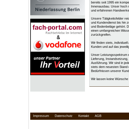
bereits seit 1995 ein kompe
Innenausbau. Unser hoch mo
und erfahrenen Handwerke
Unsere Tätigkeitsfelder r
und Kundendienst bis hin 
und Bodenbeläge gehört. Da
einen umfangreichen Wiss
zurückgreifen.
Wir finden stets, individue
Kunden und auf das jeweil
Unser Leistungsspektrum er
Lieferung, Instandsetzung,
Ausführung. Wir sind in je
stets dem neuesten Stand d
Bedürfnissen unserer Kund
Wir lassen keine Wünsche 
Impressum
Datenschutz
Kontakt
AGB