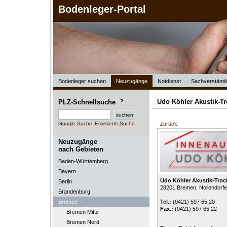
Bodenleger-Portal
Bodenleger suchen
Neuzugänge
Notdienst
Sachverständi
Udo Köhler Akustik-T
PLZ-Schnellsuche
Google Suche
Erweiterte Suche
zurück
Neuzugänge
nach Gebieten
Baden-Württemberg
Bayern
Udo Köhler Akustik-Tro
Berlin
28201
Bremen
, Nollendorf
Brandenburg
Bremen
Tel.:
(0421) 597 65 20
Fax.:
(0421) 597 65 22
Bremen Mitte
Bremen Nord