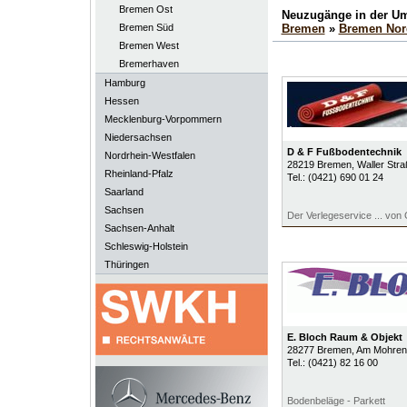
Bremen Ost
Neuzugänge in der U
Bremen Süd
Bremen
»
Bremen Nor
Bremen West
Bremerhaven
Hamburg
Hessen
Mecklenburg-Vorpommern
Niedersachsen
D & F Fußbodentechnik
Nordrhein-Westfalen
28219
Bremen
, Waller Str
Rheinland-Pfalz
Tel.:
(0421) 690 01 24
Saarland
Sachsen
Der Verlegeservice ... von
Sachsen-Anhalt
Schleswig-Holstein
Thüringen
E. Bloch Raum & Objekt
28277
Bremen
, Am Mohren
Tel.:
(0421) 82 16 00
Bodenbeläge - Parkett