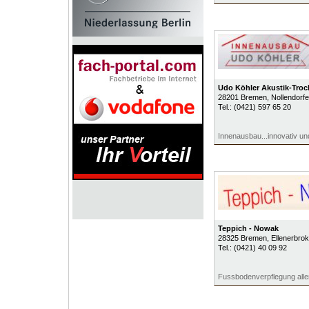
Udo Köhler Akustik-Tro
28201
Bremen
, Nollendorf
Tel.:
(0421) 597 65 20
Innenausbau...innovativ u
Teppich - Nowak
28325
Bremen
, Ellenerbro
Tel.:
(0421) 40 09 92
Fussbodenverpflegung aller