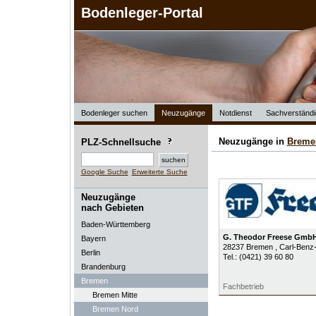
Bodenleger-Portal
Bodenleger suchen
Neuzugänge
Notdienst
Sachverständi
Neuzugänge in
Breme
PLZ-Schnellsuche
Google Suche
Erweiterte Suche
Neuzugänge
nach Gebieten
Baden-Württemberg
G. Theodor Freese Gmb
Bayern
28237
Bremen
, Carl-Benz
Berlin
Tel.:
(0421) 39 60 80
Brandenburg
Bremen
Fachbetrieb
Bremen Mitte
Bremen Nord