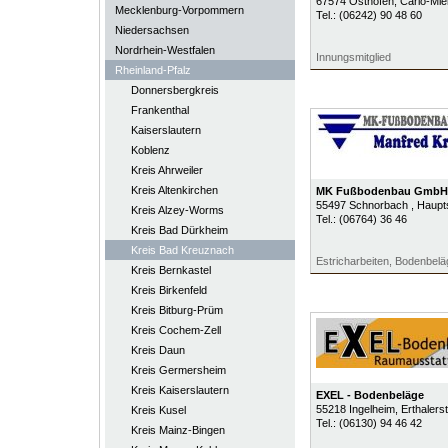
67574
Osthofen
, Carlo-Mie
Mecklenburg-Vorpommern
Tel.:
(06242) 90 48 60
Niedersachsen
Nordrhein-Westfalen
Innungsmitglied
Rheinland-Pfalz
Donnersbergkreis
Frankenthal
Kaiserslautern
Koblenz
Kreis Ahrweiler
Kreis Altenkirchen
MK Fußbodenbau GmbH
55497
Schnorbach
, Haupt
Kreis Alzey-Worms
Tel.:
(06764) 36 46
Kreis Bad Dürkheim
Kreis Bad Kreuznach
Estricharbeiten, Bodenbel
Kreis Bernkastel
Kreis Birkenfeld
Kreis Bitburg-Prüm
Kreis Cochem-Zell
Kreis Daun
Kreis Germersheim
Kreis Kaiserslautern
EXEL - Bodenbeläge
55218
Ingelheim
, Erthalers
Kreis Kusel
Tel.:
(06130) 94 46 42
Kreis Mainz-Bingen