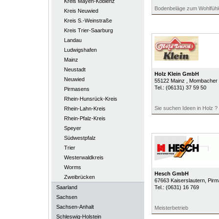
Kreis Mayen-Koblenz
Bodenbeläge zum Wohlfühl
Kreis Neuwied
Kreis S.-Weinstraße
Kreis Trier-Saarburg
Landau
Ludwigshafen
Mainz
Neustadt
Holz Klein GmbH
Neuwied
55122
Mainz
, Mombacher 
Tel.:
(06131) 37 59 50
Pirmasens
Rhein-Hunsrück-Kreis
Sie suchen Ideen in Holz ?
Rhein-Lahn-Kreis
Rhein-Pfalz-Kreis
Speyer
Südwestpfalz
Trier
Westerwaldkreis
Worms
Hesch GmbH
Zweibrücken
67663
Kaiserslautern
, Pir
Saarland
Tel.:
(0631) 16 769
Sachsen
Sachsen-Anhalt
Meisterbetrieb
Schleswig-Holstein