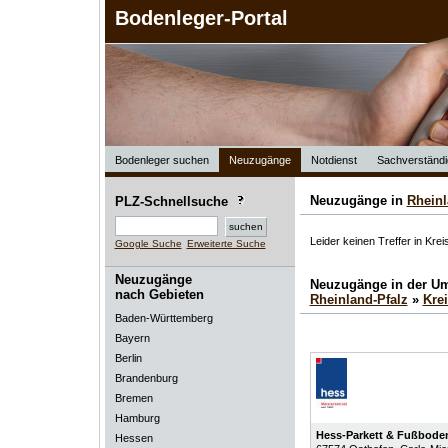
Bodenleger-Portal
Bodenleger suchen
Neuzugänge
Notdienst
Sachverständi
Neuzugänge in
Rheinl
PLZ-Schnellsuche
Leider keinen Treffer in Kr
Google Suche
Erweiterte Suche
Neuzugänge
Neuzugänge in der U
nach Gebieten
Rheinland-Pfalz
»
Kre
Baden-Württemberg
Bayern
Berlin
Brandenburg
Bremen
Hamburg
Hess-Parkett & Fußbod
Hessen