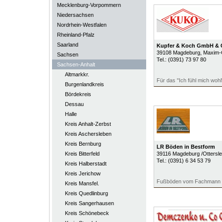
Mecklenburg-Vorpommern
Niedersachsen
Nordrhein-Westfalen
Rheinland-Pfalz
Saarland
Kupfer & Koch GmbH & 
39108
Magdeburg
, Maxim-
Sachsen
Tel.:
(0391) 73 97 80
Sachsen-Anhalt
Altmarkkr.
Für das "Ich fühl mich wohl
Burgenlandkreis
Bördekreis
Dessau
Halle
Kreis Anhalt-Zerbst
Kreis Aschersleben
Kreis Bernburg
LR Böden in Bestform
Kreis Bitterfeld
39116
Magdeburg /Ottersl
Tel.:
(0391) 6 34 53 79
Kreis Halberstadt
Kreis Jerichow
Fußböden vom Fachmann
Kreis Mansfel.
Kreis Quedlinburg
Kreis Sangerhausen
Kreis Schönebeck