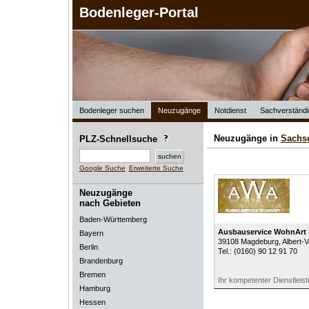
Bodenleger-Portal
Bodenleger suchen
Neuzugänge
Notdienst
Sachverständi
Neuzugänge in
Sachs
PLZ-Schnellsuche
Google Suche
Erweiterte Suche
Neuzugänge
nach Gebieten
Baden-Württemberg
Ausbauservice WohnArt -
Bayern
39108
Magdeburg
, Albert-V
Berlin
Tel.:
(0160) 90 12 91 70
Brandenburg
Bremen
Ihr kompetenter Dienstleiste
Hamburg
Hessen