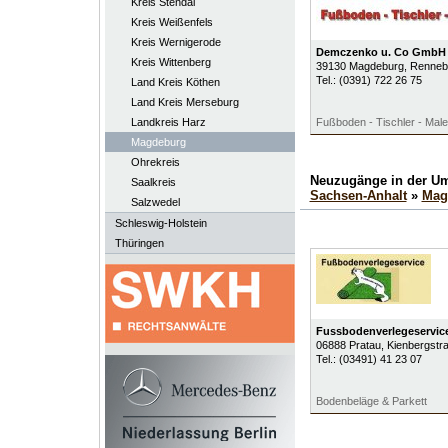
Kreis Stendal
Kreis Weißenfels
Kreis Wernigerode
Demczenko u. Co GmbH
Kreis Wittenberg
39130
Magdeburg
, Renneb
Tel.:
(0391) 722 26 75
Land Kreis Köthen
Land Kreis Merseburg
Landkreis Harz
Fußboden - Tischler - Male
Magdeburg
Ohrekreis
Neuzugänge in der U
Saalkreis
Sachsen-Anhalt
»
Mag
Salzwedel
Schleswig-Holstein
Thüringen
Fussbodenverlegeservice
06888
Pratau
, Kienbergstr
Tel.:
(03491) 41 23 07
Bodenbeläge & Parkett