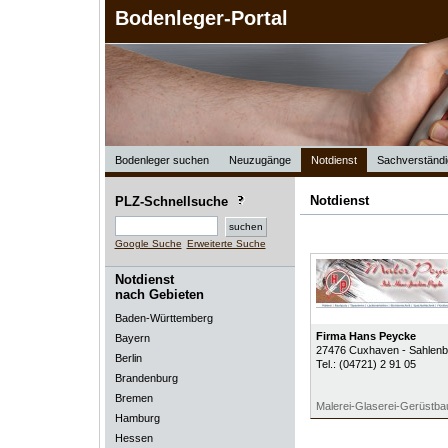
Bodenleger-Portal
Bodenleger suchen
Neuzugänge
Notdienst
Sachverständi
Notdienst
PLZ-Schnellsuche
Google Suche
Erweiterte Suche
Notdienst
nach Gebieten
Baden-Württemberg
Firma Hans Peycke
Bayern
27476
Cuxhaven - Sahlenb
Berlin
Tel.:
(04721) 2 91 05
Brandenburg
Bremen
Malerei-Glaserei-Gerüstba
Hamburg
Hessen