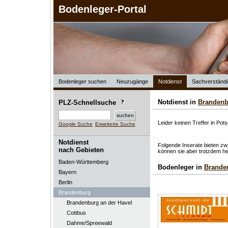
Bodenleger-Portal
Bodenleger suchen
Neuzugänge
Notdienst
Sachverständi
Notdienst in
Brandenb
PLZ-Schnellsuche
Leider keinen Treffer in Pot
Google Suche
Erweiterte Suche
Notdienst
Folgende Inserate bieten zwa
nach Gebieten
können sie aber trotzdem he
Baden-Württemberg
Bodenleger in
Brande
Bayern
Berlin
Brandenburg
Brandenburg an der Havel
Cottbus
Dahme/Spreewald