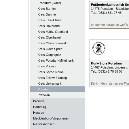
Frankfurt (Oder)
Fußbodenfachbetrieb Sch
Kreis Barnim
14478
Potsdam - Babelsbe
Tel.:
(0331) 581 27 48
Kreis Dahme
Kreis Elbe-Elster
es kommt darauf an wer´s 
Kreis Havelland
Kreis Märk.-Oderland
Kreis Oberhavel
Kreis Oberspreewald
Kreis Oder-Spree
Kreis Ostprignitz
Kreis Potsdam-Mittelmark
Kork-Store Potsdam
Kreis Prignitz
14467
Potsdam
, Lindenstr.
Tel.:
(0331) 2 70 68 08
Kreis Spree-Neiße
Kreis Teltow-Fläming
Kreis Uckermark
Kork - Mehr als nur ein Fl
Potsdam
Pritzwalk
Bremen
Hamburg
Hessen
Mecklenburg-Vorpommern
Niedersachsen