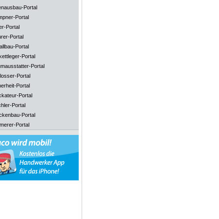
enausbau-Portal
mpner-Portal
er-Portal
rer-Portal
llbau-Portal
ettleger-Portal
mausstatter-Portal
losser-Portal
erheit-Portal
ckateur-Portal
hler-Portal
ckenbau-Portal
merer-Portal