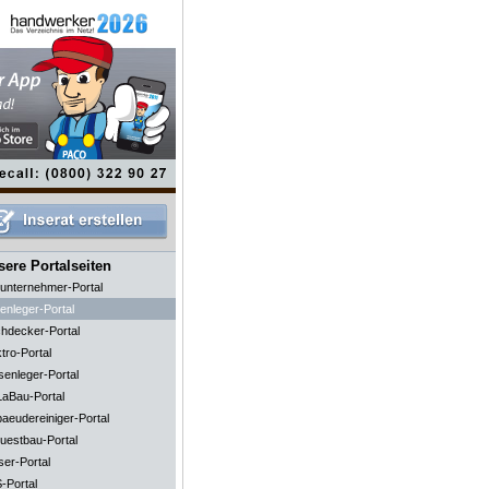
ere Portalseiten
unternehmer-Portal
enleger-Portal
hdecker-Portal
tro-Portal
senleger-Portal
aBau-Portal
aeudereiniger-Portal
uestbau-Portal
ser-Portal
-Portal