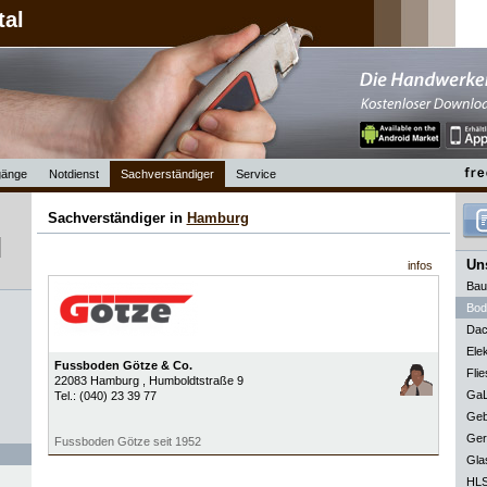
tal
änge
Notdienst
Sachverständiger
Service
Sachverständiger in
Hamburg
Uns
infos
Bau
Bod
Dac
Elek
Fussboden Götze & Co.
Flie
22083
Hamburg
, Humboldtstraße 9
GaL
Tel.:
(040) 23 39 77
Geb
Ger
Fussboden Götze seit 1952
Gla
HLS