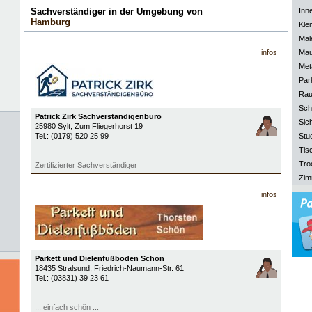
Sachverständiger in der Umgebung von
Inn
Hamburg
Kle
Mal
infos
Mau
Meta
Park
Rau
Sch
Patrick Zirk Sachverständigenbüro
Sich
25980
Sylt
, Zum Fliegerhorst 19
Tel.:
(0179) 520 25 99
Stu
Tisc
Tro
Zertifizierter Sachverständiger
Zim
infos
Parkett und Dielenfußböden Schön
18435
Stralsund
, Friedrich-Naumann-Str. 61
Tel.:
(03831) 39 23 61
... einfach schön ...