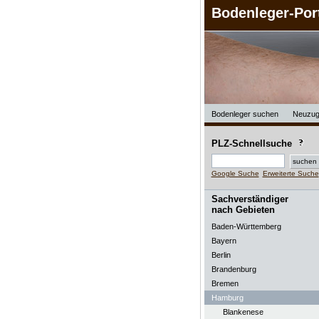
Bodenleger-Por
Bodenleger suchen
Neuzug
PLZ-Schnellsuche
Google Suche
Erweiterte Suche
Sachverständiger
nach Gebieten
Baden-Württemberg
Bayern
Berlin
Brandenburg
Bremen
Hamburg
Blankenese