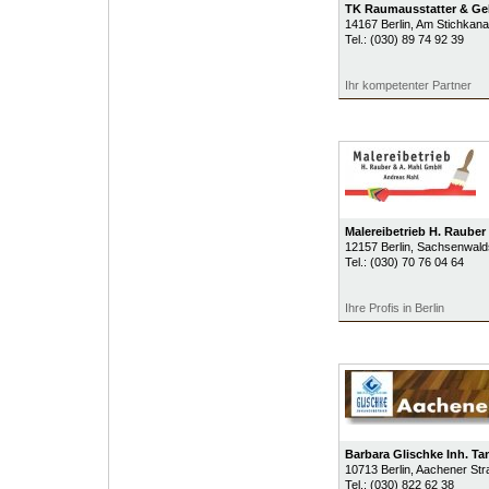
TK Raumausstatter & Ge
14167
Berlin
, Am Stichkana
Tel.:
(030) 89 74 92 39
Ihr kompetenter Partner
Malereibetrieb H. Raube
12157
Berlin
, Sachsenwald
Tel.:
(030) 70 76 04 64
Ihre Profis in Berlin
Barbara Glischke Inh. T
10713
Berlin
, Aachener Str
Tel.:
(030) 822 62 38