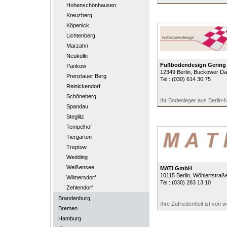
Hohenschönhausen
Kreuzberg
Köpenick
Lichtenberg
Marzahn
Neukölln
Fußbodendesign Gerin
Pankow
12349
Berlin
, Buckower D
Prenzlauer Berg
Tel.:
(030) 614 30 75
Reinickendorf
Schöneberg
Ihr Bodenleger aus Berlin-N
Spandau
Steglitz
Tempelhof
Tiergarten
Treptow
Wedding
Weißensee
MATI GmbH
10115
Berlin
, Wöhlertstraß
Wilmersdorf
Tel.:
(030) 283 13 10
Zehlendorf
Brandenburg
Ihre Zufriedenheit ist von 
Bremen
Hamburg