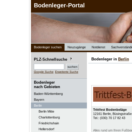
Bodenleger-Portal
Bodenleger suchen
Neuzugänge
Notdienst
Sachverständi
Bodenleger in
Berlin
PLZ-Schnellsuche
Google Suche
Erweiterte Suche
Bodenleger
nach Gebieten
Baden-Württemberg
Bayern
Berlin
Trittfest Bodenbeläge
Berlin Mitte
12161
Berlin
, Büsingstraße
Charlottenburg
Tel.:
(030) 70 17 82 43
Friedrichshain
Hellersdorf
Alles rund um Ihren Fußbo