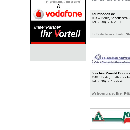
baumboden.de
10367
Berlin
, Scheffelstra
Tel.:
(030) 55 66 91 16
Ihr Bodenleger in Berlin. St
Joachim Marrold Bodenv
12619
Berlin
, Feldberger R
Tel.:
(030) 55 15 75 90
Wir legen uns zu Ihren Fü