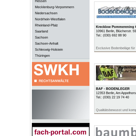
Hessen
Mecklenburg-Vorpommern
Niedersachsen
Nordrhein-Westfalen
Rheinland-Pfalz
Krecklow Pommerening
10961
Berlin
, Blücherstr. 5
Saarland
Tel.:
(030) 692 88 90
Sachsen
Sachsen-Anhalt
Exclusive Bodenbeläge für 
Schleswig-Holstein
Thüringen
BAF - BODENLEGER
12353
Berlin
, Am Appelhors
Tel.:
(030) 22 19 74 40
Qualitätsbewusst und komp