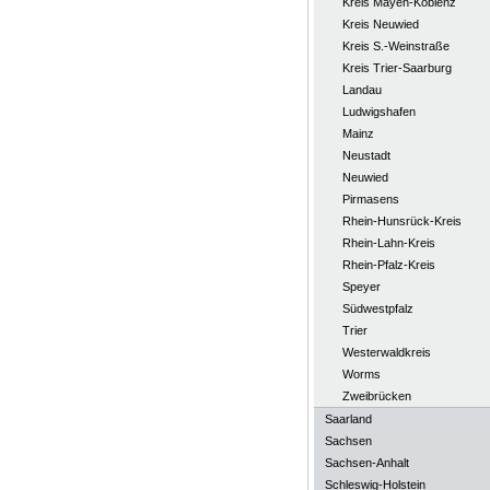
Kreis Mayen-Koblenz
Kreis Neuwied
Kreis S.-Weinstraße
Kreis Trier-Saarburg
Landau
Ludwigshafen
Mainz
Neustadt
Neuwied
Pirmasens
Rhein-Hunsrück-Kreis
Rhein-Lahn-Kreis
Rhein-Pfalz-Kreis
Speyer
Südwestpfalz
Trier
Westerwaldkreis
Worms
Zweibrücken
Saarland
Sachsen
Sachsen-Anhalt
Schleswig-Holstein