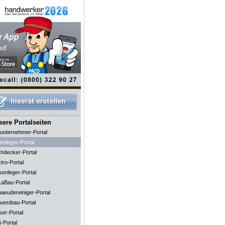
ere Portalseiten
unternehmer-Portal
enleger-Portal
hdecker-Portal
tro-Portal
senleger-Portal
aBau-Portal
aeudereiniger-Portal
uestbau-Portal
ser-Portal
-Portal