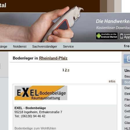
tal
änge
Notdienst
Sachverständiger
Service
Bodenleger in
Rheinland-Pfalz
1
2
»
Uns
Bau
infos
Bod
Dac
Elek
Flie
GaL
EXEL - Bodenbeläge
Geb
55218
Ingelheim
, Erthalerstraße 7
Tel.:
(06130) 94 46 42
Ger
Gla
Bodenbeläge zum Wohlfühlen
HLS