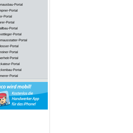
enausbau-Portal
mpner-Portal
er-Portal
rer-Portal
llbau-Portal
ettleger-Portal
mausstatter-Portal
losser-Portal
reiner-Portal
erheit-Portal
ckateur-Portal
ckenbau-Portal
merer-Portal