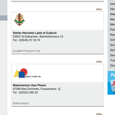
Inn
Kle
infos
Mal
Mau
Meta
Park
Stefan Henseler Laird of Gailoch
Rau
53562
St.Katharinen
, Bahnhofstrasse 13
Sch
Tel.:
(02645) 97 18 76
Sch
Sich
Qualität Preiswert Fair
Stu
Tro
infos
Zim
Malermeister Uwe Pitann
67098
Bad Dürkheim
, Fasaneriestr. 11
Tel.:
(06322) 685 03
Malermeister
infos