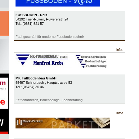
FUSSBODEN - Reis
54292
Trier-Ruwer
, Ruwererstr. 24
Tel.:
(0651) 521 57
Fachgeschäft für moderne Fussbodentechnik
infos
MK Fußbodenbau GmbH
55497
Schnorbach
, Hauptstrasse 53
Tel.:
(06764) 36 46
Estricharbeiten, Bodenbeläge, Fachberatung
infos