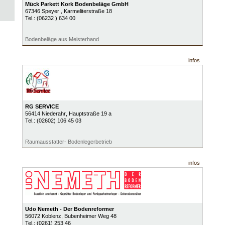
Mück Parkett Kork Bodenbeläge GmbH
67346
Speyer
, Karmeliterstraße 18
Tel.:
(06232 ) 634 00
Bodenbeläge aus Meisterhand
infos
RG SERVICE
56414
Niederahr
, Hauptstraße 19 a
Tel.:
(02602) 106 45 03
Raumausstatter- Bodenlegerbetrieb
infos
Udo Nemeth - Der Bodenreformer
56072
Koblenz
, Bubenheimer Weg 48
Tel.:
(0261) 253 46