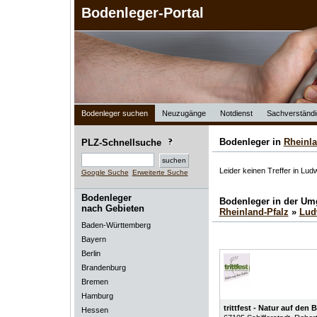
Bodenleger-Portal
Bodenleger suchen
Neuzugänge
Notdienst
Sachverständi
Bodenleger in
Rheinla
PLZ-Schnellsuche
Leider keinen Treffer in Lud
Google Suche
Erweiterte Suche
Bodenleger
Bodenleger in der U
nach Gebieten
Rheinland-Pfalz
»
Lud
Baden-Württemberg
Bayern
Berlin
Brandenburg
Bremen
Hamburg
trittfest - Natur auf den
Hessen