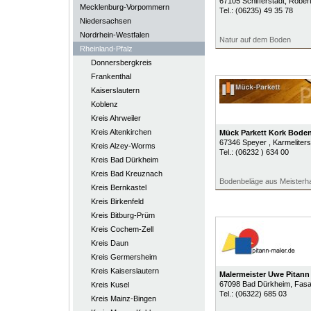
67105
Schifferstadt
, Rober
Mecklenburg-Vorpommern
Tel.:
(06235) 49 35 78
Niedersachsen
Nordrhein-Westfalen
Natur auf dem Boden
Rheinland-Pfalz
Donnersbergkreis
Frankenthal
Kaiserslautern
Koblenz
Kreis Ahrweiler
Kreis Altenkirchen
Mück Parkett Kork Bod
67346
Speyer
, Karmeliter
Kreis Alzey-Worms
Tel.:
(06232 ) 634 00
Kreis Bad Dürkheim
Kreis Bad Kreuznach
Bodenbeläge aus Meisterh
Kreis Bernkastel
Kreis Birkenfeld
Kreis Bitburg-Prüm
Kreis Cochem-Zell
Kreis Daun
Kreis Germersheim
Kreis Kaiserslautern
Malermeister Uwe Pitann
67098
Bad Dürkheim
, Fasa
Kreis Kusel
Tel.:
(06322) 685 03
Kreis Mainz-Bingen