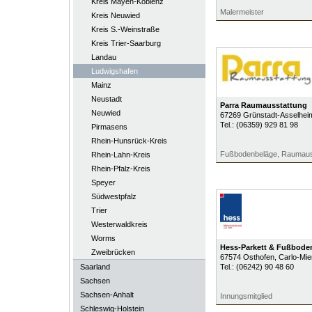
Kreis Mayen-Koblenz
Malermeister
Kreis Neuwied
Kreis S.-Weinstraße
Kreis Trier-Saarburg
Landau
Ludwigshafen
Mainz
Neustadt
Parra Raumausstattung
Neuwied
67269
Grünstadt-Asselhe
Tel.:
(06359) 929 81 98
Pirmasens
Rhein-Hunsrück-Kreis
Fußbodenbeläge, Raumaus
Rhein-Lahn-Kreis
Rhein-Pfalz-Kreis
Speyer
Südwestpfalz
Trier
Westerwaldkreis
Worms
Hess-Parkett & Fußbod
Zweibrücken
67574
Osthofen
, Carlo-Mie
Saarland
Tel.:
(06242) 90 48 60
Sachsen
Sachsen-Anhalt
Innungsmitglied
Schleswig-Holstein