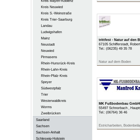
Kreis Mayen-Koblenz
Kreis Neuwied
Kreis S.-Weinstraße
Kreis Trier-Saarburg
Landau
Ludwigshafen
Mainz
trittfest - Natur auf den
67105
Schifferstadt
, Rober
Neustadt
Tel.:
(06235) 49 35 78
Neuwied
Pirmasens
Natur auf dem Boden
Rhein-Hunsrück-Kreis
Rhein-Lahn-Kreis
Rhein-Pfalz-Kreis
Speyer
Südwestpfalz
Trier
Westerwaldkreis
MK Fußbodenbau GmbH
Worms
55497
Schnorbach
, Haupt
Tel.:
(06764) 36 46
Zweibrücken
Saarland
Estricharbeiten, Bodenbel
Sachsen
Sachsen-Anhalt
Schleswig-Holstein