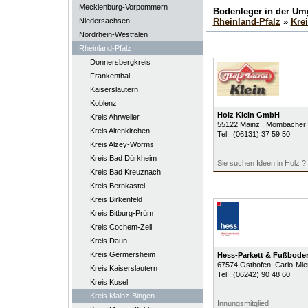
Mecklenburg-Vorpommern
Bodenleger in der U
Niedersachsen
Rheinland-Pfalz
»
Kre
Nordrhein-Westfalen
Rheinland-Pfalz
Donnersbergkreis
Frankenthal
Kaiserslautern
Koblenz
Holz Klein GmbH
Kreis Ahrweiler
55122
Mainz
, Mombacher 
Kreis Altenkirchen
Tel.:
(06131) 37 59 50
Kreis Alzey-Worms
Kreis Bad Dürkheim
Sie suchen Ideen in Holz ?
Kreis Bad Kreuznach
Kreis Bernkastel
Kreis Birkenfeld
Kreis Bitburg-Prüm
Kreis Cochem-Zell
Kreis Daun
Kreis Germersheim
Hess-Parkett & Fußbod
67574
Osthofen
, Carlo-Mie
Kreis Kaiserslautern
Tel.:
(06242) 90 48 60
Kreis Kusel
Kreis Mainz-Bingen
Innungsmitglied