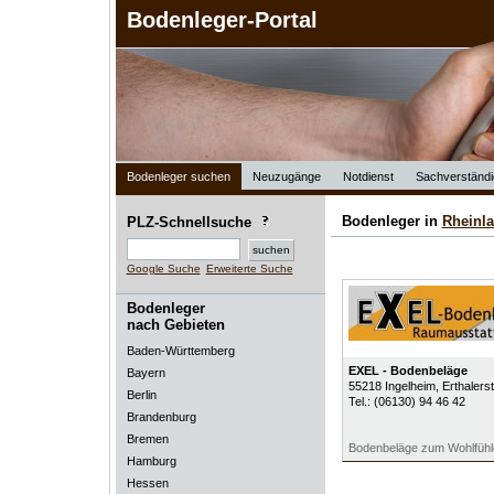
Bodenleger-Portal
Bodenleger suchen
Neuzugänge
Notdienst
Sachverständi
Bodenleger in
Rheinla
PLZ-Schnellsuche
Google Suche
Erweiterte Suche
Bodenleger
nach Gebieten
Baden-Württemberg
EXEL - Bodenbeläge
Bayern
55218
Ingelheim
, Erthalers
Berlin
Tel.:
(06130) 94 46 42
Brandenburg
Bremen
Bodenbeläge zum Wohlfühl
Hamburg
Hessen