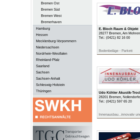
Bremen Ost
Bremen Süd
Bremen West
Bremerhaven
Hamburg
E. Bloch Raum & Objekt
28277
Bremen
, Am Mohren
Hessen
Tel.:
(0421) 82 16 00
Mecklenburg-Vorpommern
Niedersachsen
Bodenbeläge - Parkett
Nordrhein-Westfalen
Rheinland-Pfalz
Saarland
Sachsen
Sachsen-Anhalt
Schleswig-Holstein
Thüringen
Udo Köhler Akustik-Tro
28201
Bremen
, Nollendorf
Tel.:
(0421) 597 65 20
Innenausbau...innovativ u