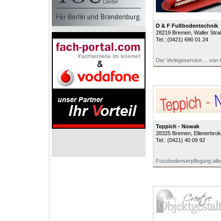
D & F Fußbodentechnik
28219
Bremen
, Waller Str
Tel.:
(0421) 690 01 24
Der Verlegeservice ... von
Teppich - Nowak
28325
Bremen
, Ellenerbro
Tel.:
(0421) 40 09 92
Fussbodenverpflegung aller