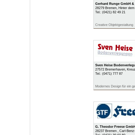
Gerhard Runge GmbH & 
28279
Bremen
, Hinter dem
Tel.:
(0421) 82 49 21
Creative Objektgestaltung
Sven Heise Bodenverleg
27572
Bremerhaven
, Kreu
Tel.:
(0471) 777 87
Modernes Design für ein g
G. Theodor Freese Gmb
28237
Bremen
, Carl-Benz