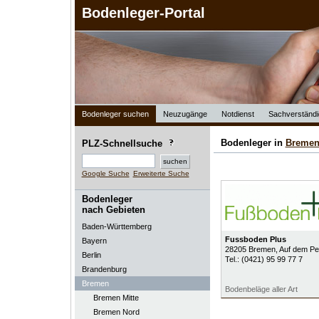
Bodenleger-Portal
Bodenleger suchen
Neuzugänge
Notdienst
Sachverständi
Bodenleger in
Breme
PLZ-Schnellsuche
Google Suche
Erweiterte Suche
Bodenleger
nach Gebieten
Baden-Württemberg
Fussboden Plus
Bayern
28205
Bremen
, Auf dem P
Berlin
Tel.:
(0421) 95 99 77 7
Brandenburg
Bremen
Bodenbeläge aller Art
Bremen Mitte
Bremen Nord