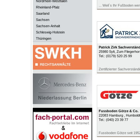
Nordrhein-Westfalen
... Weil`s Ihr Fußboden wert
Rheinland-Pfalz
Saarland
Sachsen
Sachsen-Anhalt
Schleswig-Holstein
Thüringen
Patrick Zirk Sachverstän
25980
Sylt
, Zum Fliegerhor
Tel.:
(0179) 520 25 99
Zertifizierter Sachverständ
Fussboden Götze & Co.
22083
Hamburg
, Humbold
Tel.:
(040) 23 39 77
Fussboden Götze seit 195