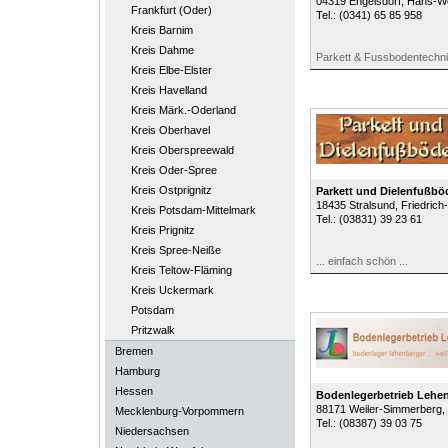
04319
Engelsdorf
, Hans-We
Frankfurt (Oder)
Tel.:
(0341) 65 85 958
Kreis Barnim
Kreis Dahme
Parkett & Fussbodentechn
Kreis Elbe-Elster
Kreis Havelland
Kreis Märk.-Oderland
Kreis Oberhavel
Kreis Oberspreewald
Kreis Oder-Spree
Kreis Ostprignitz
Parkett und Dielenfußb
18435
Stralsund
, Friedric
Kreis Potsdam-Mittelmark
Tel.:
(03831) 39 23 61
Kreis Prignitz
Kreis Spree-Neiße
... einfach schön ...
Kreis Teltow-Fläming
Kreis Uckermark
Potsdam
Pritzwalk
Bremen
Hamburg
Hessen
Bodenlegerbetrieb Lehe
88171
Weiler-Simmerberg
,
Mecklenburg-Vorpommern
Tel.:
(08387) 39 03 75
Niedersachsen