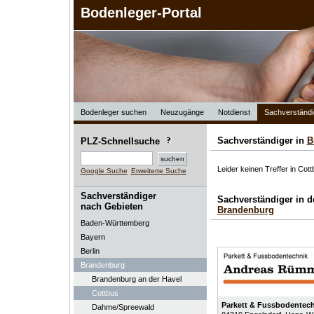
Bodenleger-Portal
Bodenleger suchen
Neuzugänge
Notdienst
Sachverständi
Sachverständiger in
B
PLZ-Schnellsuche
Leider keinen Treffer in Cot
Google Suche
Erweiterte Suche
Sachverständiger
Sachverständiger in 
nach Gebieten
Brandenburg
Baden-Württemberg
Bayern
Berlin
Brandenburg
Brandenburg an der Havel
Cottbus
Parkett & Fussbodentec
Dahme/Spreewald