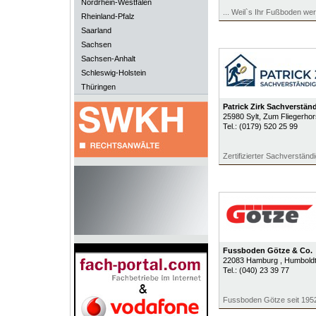
Nordrhein-Westfalen
... Weil`s Ihr Fußboden wert
Rheinland-Pfalz
Saarland
Sachsen
Sachsen-Anhalt
Schleswig-Holstein
Thüringen
Patrick Zirk Sachverstän
25980
Sylt
, Zum Fliegerhor
Tel.:
(0179) 520 25 99
Zertifizierter Sachverständ
Fussboden Götze & Co.
22083
Hamburg
, Humbold
Tel.:
(040) 23 39 77
Fussboden Götze seit 195