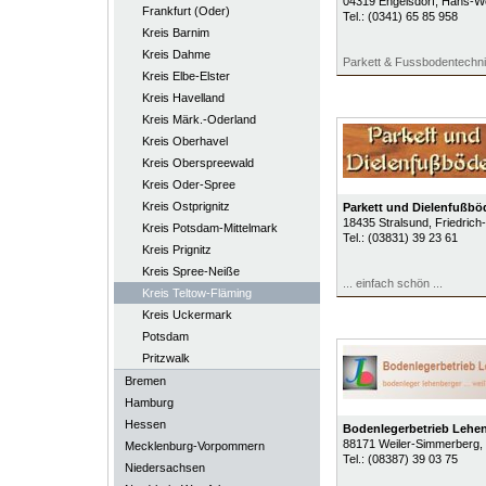
04319
Engelsdorf
, Hans-We
Frankfurt (Oder)
Tel.:
(0341) 65 85 958
Kreis Barnim
Kreis Dahme
Parkett & Fussbodentechn
Kreis Elbe-Elster
Kreis Havelland
Kreis Märk.-Oderland
Kreis Oberhavel
Kreis Oberspreewald
Kreis Oder-Spree
Kreis Ostprignitz
Parkett und Dielenfußb
18435
Stralsund
, Friedric
Kreis Potsdam-Mittelmark
Tel.:
(03831) 39 23 61
Kreis Prignitz
Kreis Spree-Neiße
... einfach schön ...
Kreis Teltow-Fläming
Kreis Uckermark
Potsdam
Pritzwalk
Bremen
Hamburg
Hessen
Bodenlegerbetrieb Lehe
88171
Weiler-Simmerberg
,
Mecklenburg-Vorpommern
Tel.:
(08387) 39 03 75
Niedersachsen