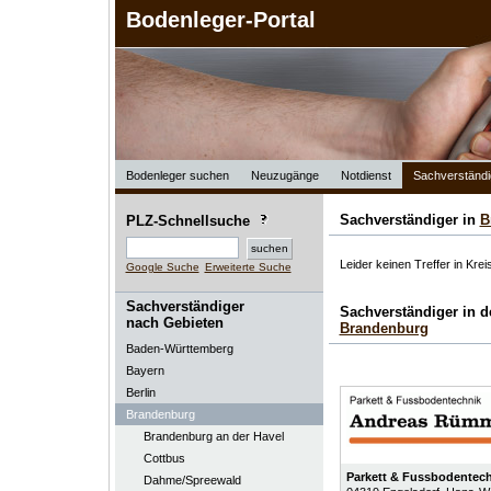
Bodenleger-Portal
Bodenleger suchen
Neuzugänge
Notdienst
Sachverständi
Sachverständiger in
B
PLZ-Schnellsuche
Leider keinen Treffer in Kre
Google Suche
Erweiterte Suche
Sachverständiger
Sachverständiger in 
nach Gebieten
Brandenburg
Baden-Württemberg
Bayern
Berlin
Brandenburg
Brandenburg an der Havel
Cottbus
Parkett & Fussbodentec
Dahme/Spreewald