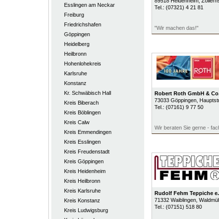
89518
Heidenheim
, Zollern
Esslingen am Neckar
Tel.:
(07321) 4 21 81
Freiburg
Friedrichshafen
"Wir machen das!"
Göppingen
Heidelberg
Heilbronn
Hohenlohekreis
Karlsruhe
Konstanz
Kr. Schwäbisch Hall
Robert Roth GmbH & Co
73033
Göppingen
, Hauptst
Kreis Biberach
Tel.:
(07161) 9 77 50
Kreis Böblingen
Kreis Calw
Wir beraten Sie gerne - fa
Kreis Emmendingen
Kreis Esslingen
Kreis Freudenstadt
Kreis Göppingen
Kreis Heidenheim
Kreis Heilbronn
Kreis Karlsruhe
Rudolf Fehm Teppiche e.
71332
Waiblingen
, Waldmü
Kreis Konstanz
Tel.:
(07151) 518 80
Kreis Ludwigsburg