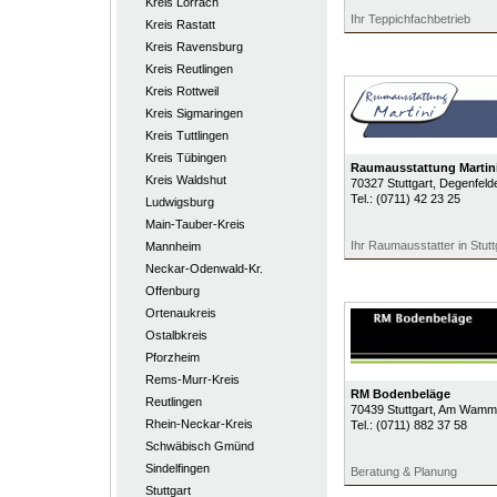
Kreis Lörrach
Ihr Teppichfachbetrieb
Kreis Rastatt
Kreis Ravensburg
Kreis Reutlingen
Kreis Rottweil
Kreis Sigmaringen
Kreis Tuttlingen
Kreis Tübingen
Raumausstattung Martin
Kreis Waldshut
70327
Stuttgart
, Degenfelde
Tel.:
(0711) 42 23 25
Ludwigsburg
Main-Tauber-Kreis
Ihr Raumausstatter in Stu
Mannheim
Neckar-Odenwald-Kr.
Offenburg
Ortenaukreis
Ostalbkreis
Pforzheim
Rems-Murr-Kreis
RM Bodenbeläge
Reutlingen
70439
Stuttgart
, Am Wamm
Rhein-Neckar-Kreis
Tel.:
(0711) 882 37 58
Schwäbisch Gmünd
Sindelfingen
Beratung & Planung
Stuttgart