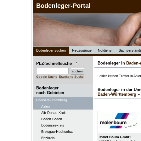
Bodenleger-Portal
Bodenleger suchen
Neuzugänge
Notdienst
Sachverständi
Bodenleger in
Baden-
PLZ-Schnellsuche
Leider keinen Treffer in Aale
Google Suche
Erweiterte Suche
Bodenleger
Bodenleger in der U
nach Gebieten
Baden-Württemberg
»
Baden-Württemberg
Aalen
Alb-Donau-Kreis
Baden-Baden
Bodenseekreis
Breisgau-Hochschw.
Maler Baum GmbH
Enzkreis