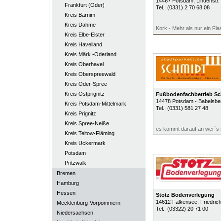
14467
Potsdam
, Lindenstr.
Frankfurt (Oder)
Tel.:
(0331) 2 70 68 08
Kreis Barnim
Kreis Dahme
Kork - Mehr als nur ein Fl
Kreis Elbe-Elster
Kreis Havelland
Kreis Märk.-Oderland
Kreis Oberhavel
Kreis Oberspreewald
Kreis Oder-Spree
Kreis Ostprignitz
Fußbodenfachbetrieb Sch
14478
Potsdam - Babelsbe
Kreis Potsdam-Mittelmark
Tel.:
(0331) 581 27 48
Kreis Prignitz
Kreis Spree-Neiße
es kommt darauf an wer´s 
Kreis Teltow-Fläming
Kreis Uckermark
Potsdam
Pritzwalk
Bremen
Hamburg
Hessen
Stotz Bodenverlegung
14612
Falkensee
, Friedri
Mecklenburg-Vorpommern
Tel.:
(03322) 20 71 00
Niedersachsen