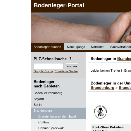
Bodenleger-Portal
Bodenleger suchen
Neuzugänge
Notdienst
Sachverständi
Bodenleger in
Brande
PLZ-Schnellsuche
Leider keinen Treffer in Br
Google Suche
Erweiterte Suche
Bodenleger
Bodenleger in der U
nach Gebieten
Brandenburg
»
Brande
Baden-Württemberg
Bayern
Berlin
Brandenburg
Brandenburg an der Havel
Cottbus
Kork-Store Potsdam
Dahme/Spreewald