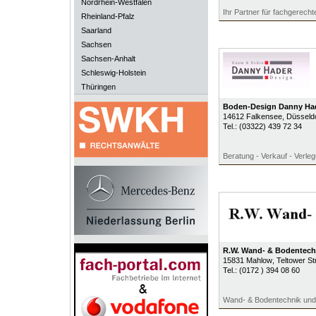
Nordrhein-Westfalen
Ihr Partner für fachgerech
Rheinland-Pfalz
Saarland
Sachsen
Sachsen-Anhalt
Schleswig-Holstein
Thüringen
Boden-Design Danny Ha
14612
Falkensee
, Düsseldo
Tel.:
(03322) 439 72 34
Beratung - Verkauf - Verle
R.W. Wand- & Bodentech
15831
Mahlow
, Teltower S
Tel.:
(0172 ) 394 08 60
Wand- & Bodentechnik und 