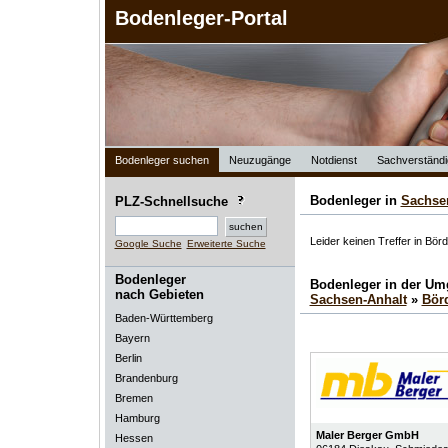
Bodenleger-Portal
Bodenleger suchen
Neuzugänge
Notdienst
Sachverständi
Bodenleger in
Sachse
PLZ-Schnellsuche
Leider keinen Treffer in Bör
Google Suche
Erweiterte Suche
Bodenleger
Bodenleger in der U
nach Gebieten
Sachsen-Anhalt
»
Bör
Baden-Württemberg
Bayern
Berlin
Brandenburg
Bremen
Hamburg
Maler Berger GmbH
Hessen