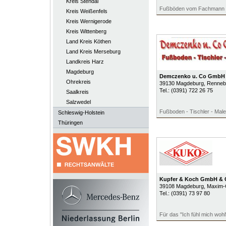
Kreis Stendal
Fußböden vom Fachmann
Kreis Weißenfels
Kreis Wernigerode
Kreis Wittenberg
Land Kreis Köthen
Land Kreis Merseburg
Landkreis Harz
Magdeburg
Demczenko u. Co GmbH
Ohrekreis
39130
Magdeburg
, Renneb
Tel.:
(0391) 722 26 75
Saalkreis
Salzwedel
Fußboden - Tischler - Male
Schleswig-Holstein
Thüringen
Kupfer & Koch GmbH & 
39108
Magdeburg
, Maxim-
Tel.:
(0391) 73 97 80
Für das "Ich fühl mich wohl