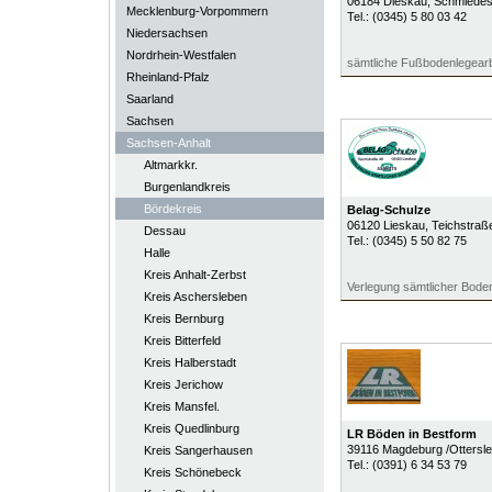
06184
Dieskau
, Schmiedes
Mecklenburg-Vorpommern
Tel.:
(0345) 5 80 03 42
Niedersachsen
Nordrhein-Westfalen
sämtliche Fußbodenlegearb
Rheinland-Pfalz
Saarland
Sachsen
Sachsen-Anhalt
Altmarkkr.
Burgenlandkreis
Bördekreis
Belag-Schulze
06120
Lieskau
, Teichstraß
Dessau
Tel.:
(0345) 5 50 82 75
Halle
Kreis Anhalt-Zerbst
Verlegung sämtlicher Bode
Kreis Aschersleben
Kreis Bernburg
Kreis Bitterfeld
Kreis Halberstadt
Kreis Jerichow
Kreis Mansfel.
Kreis Quedlinburg
LR Böden in Bestform
39116
Magdeburg /Ottersl
Kreis Sangerhausen
Tel.:
(0391) 6 34 53 79
Kreis Schönebeck