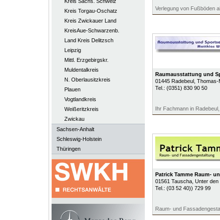
Kreis Sächs. Schweiz
Verlegung von Fußböden all
Kreis Torgau-Oschatz
Kreis Zwickauer Land
KreisAue-Schwarzenb.
Land Kreis Delitzsch
Leipzig
Mittl. Erzgebirgskr.
Muldentalkreis
Raumausstattung und Sp
N. Oberlausitzkreis
01445
Radebeul
, Thomas-
Tel.:
(0351) 830 90 50
Plauen
Vogtlandkreis
Ihr Fachmann in Radebeul
Weißeritzkreis
Zwickau
Sachsen-Anhalt
Schleswig-Holstein
Thüringen
Patrick Tamme Raum- un
01561
Tauscha
, Unter den
Tel.:
(03 52 40)) 729 99
Raum- und Fassadengesta