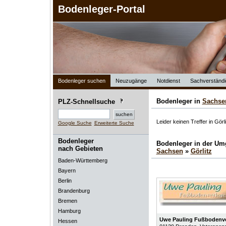
Bodenleger-Portal
Bodenleger suchen
Neuzugänge
Notdienst
Sachverständi
Bodenleger in
Sachse
PLZ-Schnellsuche
Leider keinen Treffer in Görli
Google Suche
Erweiterte Suche
Bodenleger
Bodenleger in der U
nach Gebieten
Sachsen
»
Görlitz
Baden-Württemberg
Bayern
Berlin
Brandenburg
Bremen
Hamburg
Uwe Pauling Fußbodenve
Hessen