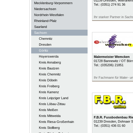
01139
Dresden
, Veteranen
Mecklenburg-Vorpommern
Tel.:
(0351) 274 91 36
Niedersachsen
Nordrhein-Westfalen
Ihr starker Partner in Sach
Rheinland-Pfalz
Saarland
Sachsen
Chemnitz
Dresden
Görlitz
Hoyerswerda
Malermeister Wemcken
01728
Bannewitz / OT Bör
Kreis Annaberg
Tel.:
(035206) 21851
Kreis Bautzen
Kreis Chemnitz
Ihr Fachmann für Maler- u
Kreis Döbeln
Kreis Freiberg
Kreis Kamenz
Kreis Leipziger Land
Kreis Löbau-Zittau
Kreis Meißen
Kreis Mittweida
F.B.R. Fussbodenbau R
01239
Dresden
, Dohnaer 
Kreis Riesa-Großenhain
Tel.:
(0351) 436 01 60
Kreis Stollberg